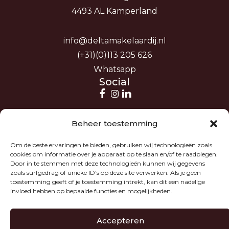
4493 AL Kamperland
info@deltamakelaardij.nl
(+31)(0)113 205 626
Whatsapp
Social
Beheer toestemming
Om de beste ervaringen te bieden, gebruiken wij technologieën zoals
cookies om informatie over je apparaat op te slaan en/of te raadplegen.
Door in te stemmen met deze technologieën kunnen wij gegevens
zoals surfgedrag of unieke ID's op deze site verwerken. Als je geen
toestemming geeft of je toestemming intrekt, kan dit een nadelige
invloed hebben op bepaalde functies en mogelijkheden.
Accepteren