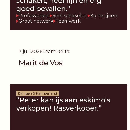
schakelt, heel fijn en erg
goed bevallen.”
Professioneel
Snel schakelen
Korte lijnen
Groot netwerk
Teamwork
7 jul. 2026
Team Delta
Marit de Vos
Ekingen 8 Kamperland
“Peter kan ijs aan eskimo’s
verkopen! Rasverkoper.”