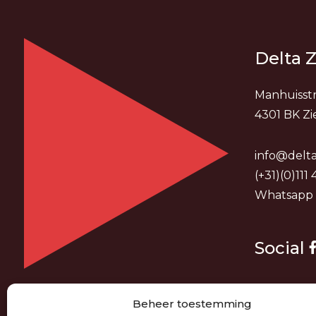
Delta Z
Manhuisstr
4301 BK Zi
info@delta
(+31)(0)111
Whatsapp
Social
Beheer toestemming