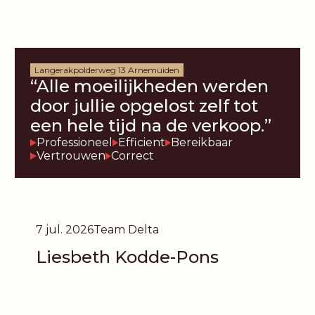
Langerakpolderweg 13 Arnemuiden
“Alle moeilijkheden werden
door jullie opgelost zelf tot
een hele tijd na de verkoop.”
Professioneel
Efficient
Bereikbaar
Vertrouwen
Correct
7 jul. 2026
Team Delta
Liesbeth Kodde-Pons