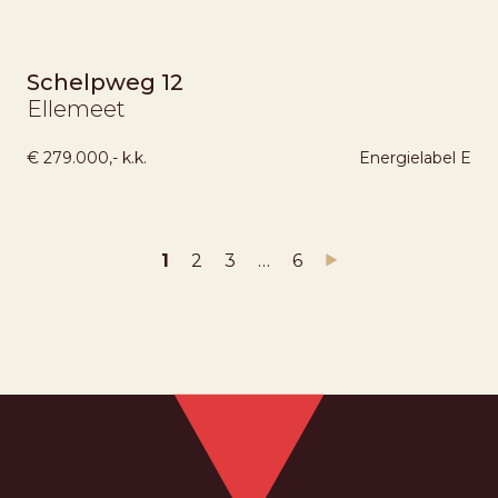
Schelpweg 12
Ellemeet
€ 279.000,- k.k.
Energielabel
E
1
2
3
…
6