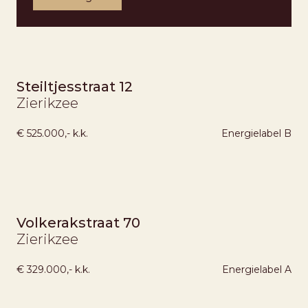
Steiltjesstraat 12
Zierikzee
€ 525.000,- k.k.
Energielabel
B
ONDER BOD
Volkerakstraat 70
Zierikzee
€ 329.000,- k.k.
Energielabel
A
VERKOCHT ONDER VOORBEHOUD