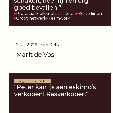
schakelt, heel fijn en erg
goed bevallen.”
Professioneel
Snel schakelen
Korte lijnen
Groot netwerk
Teamwork
7 jul. 2026
Team Delta
Marit de Vos
Ekingen 8 Kamperland
“Peter kan ijs aan eskimo’s
verkopen! Rasverkoper.”