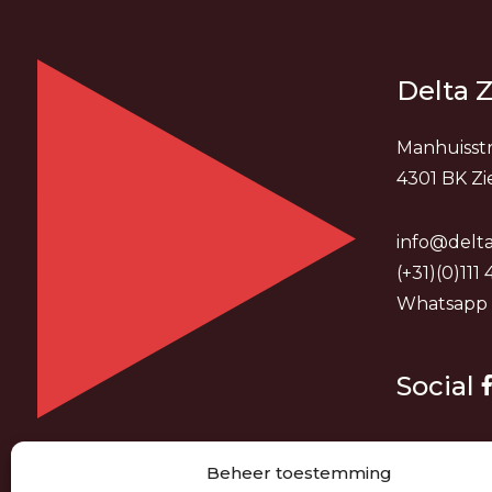
Delta Z
Manhuisstr
4301 BK Zi
info@delta
(+31)(0)111
Whatsapp
Social
Beheer toestemming