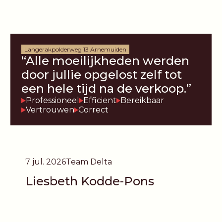
Langerakpolderweg 13 Arnemuiden
“Alle moeilijkheden werden
door jullie opgelost zelf tot
een hele tijd na de verkoop.”
Professioneel
Efficient
Bereikbaar
Vertrouwen
Correct
7 jul. 2026
Team Delta
Liesbeth Kodde-Pons