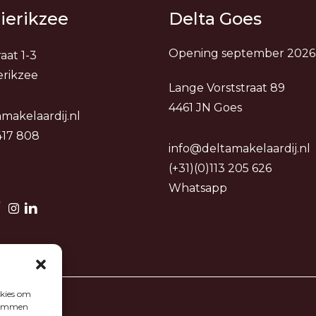
ierikzee
Delta Goes
Opening september 2026
aat 1-3
erikzee
Lange Vorststraat 89
4461 JN Goes
makelaardij.nl
 417 808
info@deltamakelaardij.nl
(+31)(0)113 205 626
Whatsapp
okies om
stemmen