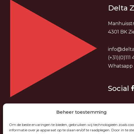
Delta Z
Manhuisstr
4301 BK Zi
info@delta
(+31)(0)111
Whatsapp
Social
Beheer toestemming
Om de beste ervaringen te bieden, gebruiken wij technologieën zoals co
informatie over je apparaat op te slaan en/of te raadplegen. Door in te 