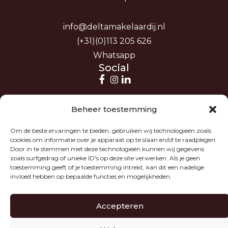
info@deltamakelaardij.nl
(+31)(0)113 205 626
Whatsapp
Social
Beheer toestemming
Om de beste ervaringen te bieden, gebruiken wij technologieën zoals
cookies om informatie over je apparaat op te slaan en/of te raadplegen.
Door in te stemmen met deze technologieën kunnen wij gegevens
zoals surfgedrag of unieke ID's op deze site verwerken. Als je geen
toestemming geeft of je toestemming intrekt, kan dit een nadelige
invloed hebben op bepaalde functies en mogelijkheden.
Accepteren