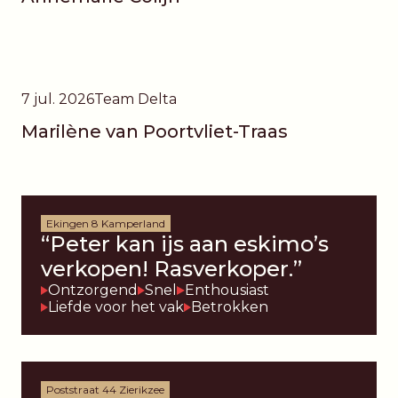
7 jul. 2026
Team Delta
Marilène van Poortvliet-Traas
Ekingen 8 Kamperland
“Peter kan ijs aan eskimo’s
verkopen! Rasverkoper.”
Ontzorgend
Snel
Enthousiast
Liefde voor het vak
Betrokken
Poststraat 44 Zierikzee