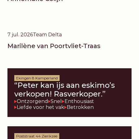
7 jul. 2026
Team Delta
Marilène van Poortvliet-Traas
Ekingen 8 Kamperland
“Peter kan ijs aan eskimo’s
verkopen! Rasverkoper.”
Ontzorgend
Snel
Enthousiast
Liefde voor het vak
Betrokken
Poststraat 44 Zierikzee