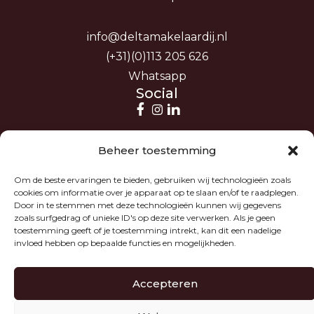
info@deltamakelaardij.nl
(+31)(0)113 205 626
Whatsapp
Social
Beheer toestemming
Om de beste ervaringen te bieden, gebruiken wij technologieën zoals
cookies om informatie over je apparaat op te slaan en/of te raadplegen.
Door in te stemmen met deze technologieën kunnen wij gegevens
zoals surfgedrag of unieke ID's op deze site verwerken. Als je geen
toestemming geeft of je toestemming intrekt, kan dit een nadelige
invloed hebben op bepaalde functies en mogelijkheden.
Accepteren