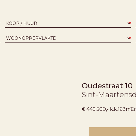
Oudestraat 10
Sint-Maartensd
2
€ 449.500,- k.k.
168m
En