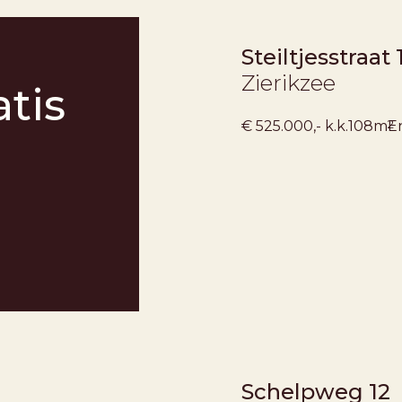
Steiltjesstraat 
Zierikzee
tis
2
€ 525.000,- k.k.
108m
E
VERKOCHT ONDER VOORB
Schelpweg 12