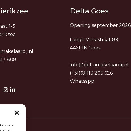
ierikzee
Delta Goes
Opening september 2026
aat 1-3
erikzee
Lange Vorststraat 89
4461 JN Goes
makelaardij.nl
 417 808
info@deltamakelaardij.nl
(+31)(0)113 205 626
Whatsapp
okies om
stemmen