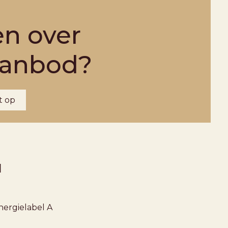
en over
aanbod?
t op
1
nergielabel
A