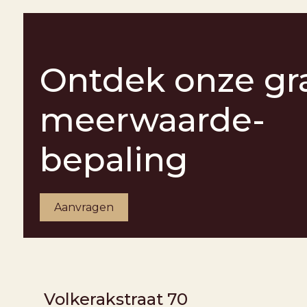
Ontdek onze gra
meerwaarde-
bepaling
Aanvragen
ONDER BOD
Volkerakstraat 70