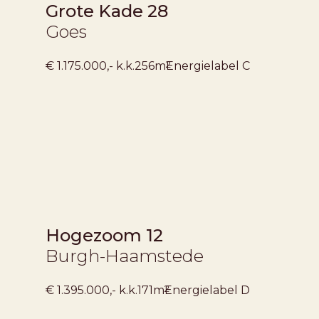
Grote Kade 28
Goes
2
€ 1.175.000,- k.k.
256m
Energielabel
C
Hogezoom 12
Burgh-Haamstede
2
€ 1.395.000,- k.k.
171m
Energielabel
D