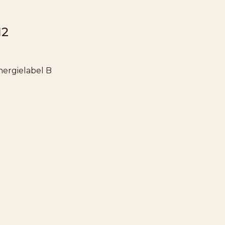
12
nergielabel
B
EHOUD