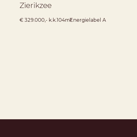
Zierikzee
2
€ 329.000,- k.k.
104m
Energielabel
A