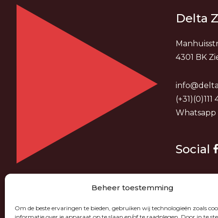
Delta Z
Manhuisstr
4301 BK Zi
info@delta
(+31)(0)111
Whatsapp
Social
Beheer toestemming
Om de beste ervaringen te bieden, gebruiken wij technologieën zoals co
informatie over je apparaat op te slaan en/of te raadplegen. Door in te 