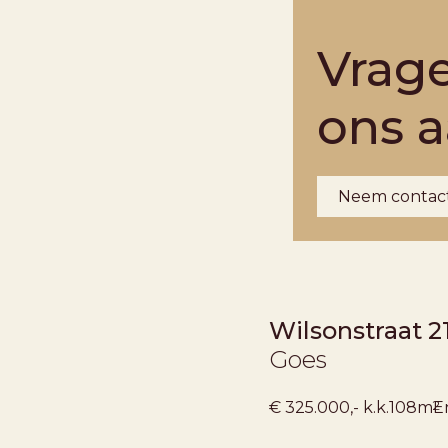
Vrag
ons 
Neem contac
Wilsonstraat 2
Goes
2
€ 325.000,- k.k.
108m
E