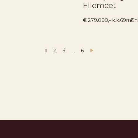
Ellemeet
2
€ 279.000,- k.k.
69m
En
1
2
3
…
6