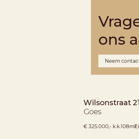
Vrag
ons 
Neem contac
Wilsonstraat 2
Goes
2
€ 325.000,- k.k.
108m
E