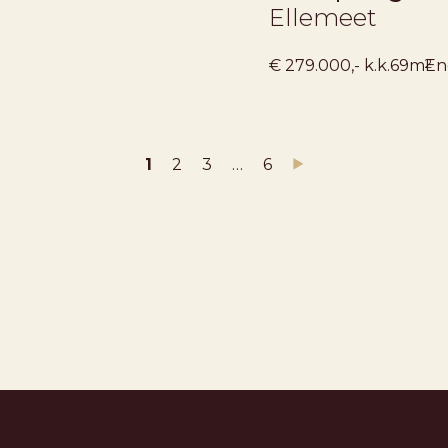
Ellemeet
2
€ 279.000,- k.k.
69m
En
1
2
3
…
6