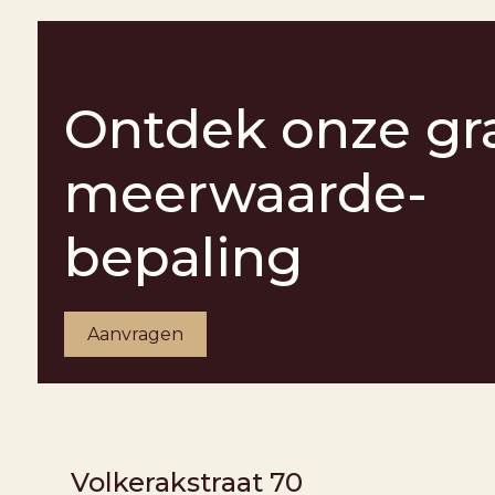
Ontdek onze gra
meerwaarde-
bepaling
Aanvragen
ONDER BOD
Volkerakstraat 70