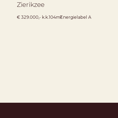
Zierikzee
2
€ 329.000,- k.k.
104m
Energielabel
A