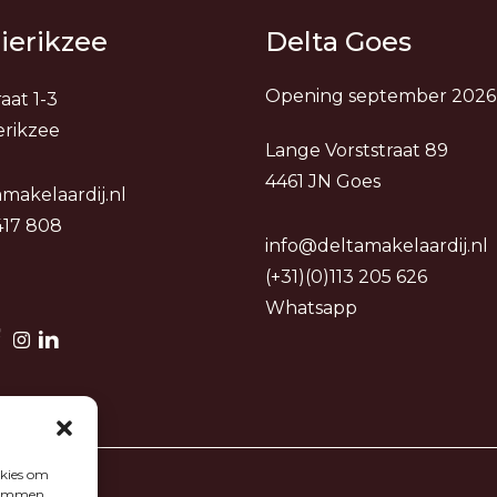
ierikzee
Delta Goes
Opening september 2026
aat 1-3
erikzee
Lange Vorststraat 89
4461 JN Goes
makelaardij.nl
 417 808
info@deltamakelaardij.nl
(+31)(0)113 205 626
Whatsapp
okies om
stemmen