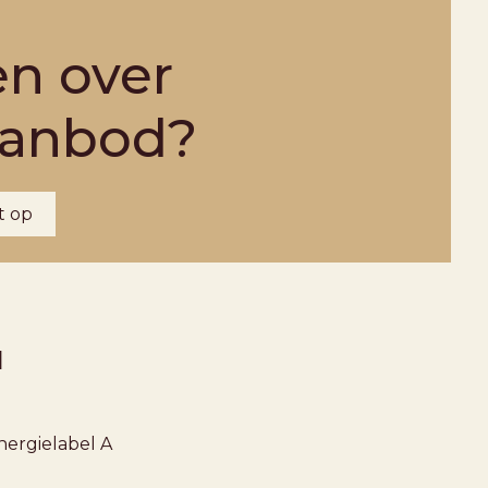
en over
aanbod?
t op
1
nergielabel
A