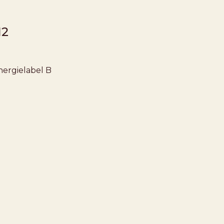
12
nergielabel
B
EHOUD