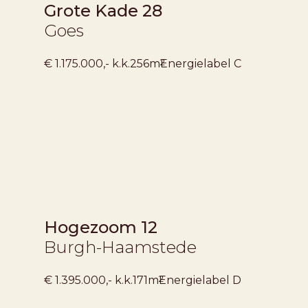
Grote Kade 28
Goes
2
€ 1.175.000,- k.k.
256m
Energielabel
C
Hogezoom 12
Burgh-Haamstede
2
€ 1.395.000,- k.k.
171m
Energielabel
D