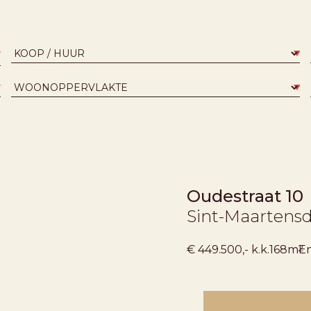
Oudestraat 10
Sint-Maartensd
2
€ 449.500,- k.k.
168m
En