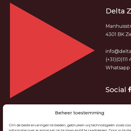
Delta Z
Manhuisstr
4301 BK Zi
info@delta
(+31)(0)111
Whatsapp
Social
Beheer toestemming
Om de beste ervaringen te bieden, gebruiken wij technologieën zoals co
informatie over je apparaat op te slaan en/of te raadplegen. Door in te 