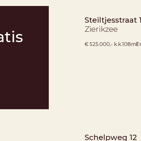
Steiltjesstraat 
Zierikzee
tis
2
€ 525.000,- k.k.
108m
E
VERKOCHT ONDER VOORB
Schelpweg 12