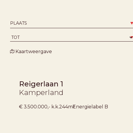
Kaartweergave
Reigerlaan 1
Kamperland
2
€ 3.500.000,- k.k.
244m
Energielabel
B
VERKOCHT ONDER VOORBEHOUD